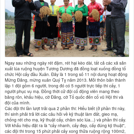
Ngay sau những ngày rét đậm, rét hại kèo dài, tất cả các xã sản
xuất lúa ruộng huyện Tương Dương đã đồng loạt xuống đồng tổ
chức Hội cấy đầu Xuân. Đây là 1 trong số 11 nội dung hoạt động
Mừng Đảng, mừng xuân Quý Tỵ năm 2013. Mỗi thôn bản thành
lập 1 đội gồm 6 người, trong đó có 5 người trực tiếp thi cấy, 1
người phục vụ mạ. Đồng thời cử đội cổ động viên mang theo
băng rôn, khẩu hiệu, cờ Đảng, cờ Tổ quốc đến cổ vũ Hội thi và
đội của mình.
Các đội thi lần lượt trải qua 2 phần thi: Hiểu biết (ở phần thi này,
thí sinh phải trả lời các câu hỏi về kỹ thuật làm đất, gieo mạ,
chống rét cho mạ, kỹ thuật cấy, chăm sóc lúa...) và phần thi cấy.
Với khẩu hiệu đặt ra là "cấy nhanh, cấy đẹp, cấy đúng kỹ thuật",
các đội thi trong 15 phút phải cấy xong thửa ruộng rộng 100m2,