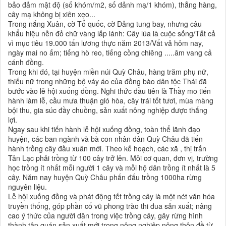
bảo đảm mật độ (số khóm/m2, số dảnh mạ/1 khóm), thẳng hàng,
cây mạ không bị xiên xẹo...
Trong nắng Xuân, cờ Tổ quốc, cờ Đảng tung bay, nhưng câu
khẩu hiệu nền đỏ chữ vàng lấp lánh: Cây lúa là cuộc sống/Tất cả
vì mục tiêu 19.000 tấn lương thực năm 2013/Vất vả hôm nay,
ngày mai no ấm; tiếng hò reo, tiếng cồng chiêng .....âm vang cả
cánh đồng.
Trong khi đó, tại huyện miền núi Quỳ Châu, hàng trăm phụ nữ,
thiếu nữ trong những bộ váy áo của đồng bào dân tộc Thái đã
bước vào lễ hội xuống đồng. Nghi thức đầu tiên là Thầy mo tiến
hành làm lễ, cầu mưa thuận gió hòa, cây trái tốt tươi, mùa màng
bội thu, gia súc đầy chuồng, sản xuất nông nghiệp được thắng
lợi.
Ngay sau khi tiến hành lễ hội xuống đồng, toàn thể lãnh đạo
huyện, các ban ngành và bà con nhân dân Quỳ Châu đã tiến
hành trồng cây đầu xuân mới. Theo kế hoạch, các xã , thị trấn
Tân Lạc phải trồng từ 100 cây trở lên. Mỗi cơ quan, đơn vị, trường
học trồng ít nhất mỗi người 1 cây và mỗi hộ dân trồng ít nhất là 5
cây. Năm nay huyện Quỳ Châu phấn đấu trồng 1000ha rừng
nguyên liệu.
Lễ hội xuống đồng và phát động tết trồng cây là một nét văn hóa
truyền thống, góp phần cổ vũ phong trào thi đua sản xuất; nâng
cao ý thức của người dân trong việc trồng cây, gây rừng hình
thành tập quán sản xuất mới trong nông nghiệp nông thôn đề từ