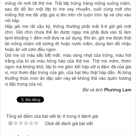
mỏng rồi mới tới thịt me. Trải lớp trứng tráng mỏng xuống mâm,
sau đó đổ lên một lớp bì me xay nhuyễn, cuối cùng mới cho
miếng thịt me đã ướp gia vị lên trên rồi cuộn tròn lại và cho vào
nồi hấp.
Hấp giò me rất cầu kỳ, thông thường phải mất 5-6 giờ giò mới
chín. Giò chín chưa thể ăn được ngay mà phải đưa vào tủ làm
lạnh khoảng 1 đêm mới đưa ra sử dụng. Khi ăn, giò me được thái
lát mỏng chấm với tương ớt hoặc nước mắm, dùng làm đồ nhậu
hoặc ăn với cơm đều ngon.
Giò me có màu sắc bắt mắt: màu vàng nhạt của trứng, màu hơi
trắng của bì và màu hồng hào của thịt me. Thịt me mềm, thơm
ngon mà không khô, lớp bì me giòn kết hợp với vị đậm đà của gia
vị, mùi thơm đặc trưng của giò, của hạt tiêu thật hấp dẫn. Ai từng
thưởng thức món ăn đặc sản này sẽ không thể nào quên hương
vị đặc trưng của nó.
Bài và ảnh
Phương Lam
Tổng số điểm của bài viết là: 0 trong 0 đánh giá
Click để đánh giá bài viết