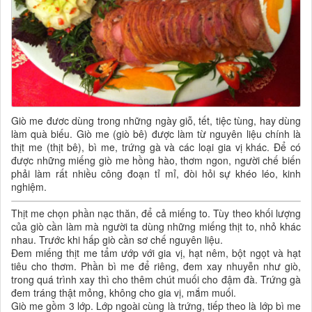
Giò me đươc dùng trong những ngày giỗ, tết, tiệc tùng, hay dùng
làm quà biếu. Giò me (giò bê) được làm từ nguyên liệu chính là
thịt me (thịt bê), bì me, trứng gà và các loại gia vị khác. Để có
được những miếng giò me hồng hào, thơm ngon, người chế biến
phải làm rất nhiều công đoạn tỉ mỉ, đòi hỏi sự khéo léo, kinh
nghiệm.
Thịt me chọn phần nạc thăn, để cả miếng to. Tùy theo khối lượng
của giò cần làm mà người ta dùng những miếng thịt to, nhỏ khác
nhau. Trước khi hấp giò cần sơ chế nguyên liệu.
Đem miếng thịt me tẩm ướp với gia vị, hạt nêm, bột ngọt và hạt
tiêu cho thơm. Phần bì me để riêng, đem xay nhuyễn như giò,
trong quá trình xay thì cho thêm chút muối cho đậm đà. Trứng gà
đem tráng thật mỏng, không cho gia vị, mắm muối.
Giò me gồm 3 lớp. Lớp ngoài cùng là trứng, tiếp theo là lớp bì me